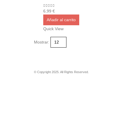
0
out of 5
6,99
€
Añadir al carrito
Quick View
Mostrar:
© Copyright 2025. All Rights Reserved.