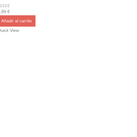
out of 5
,99
€
Añadir al carrito
uick View