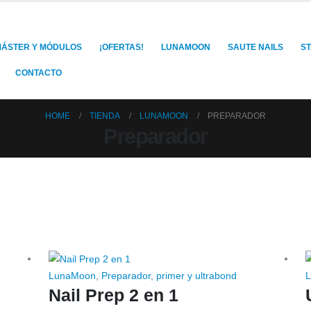
ÁSTER Y MÓDULOS
¡OFERTAS!
LUNAMOON
SAUTE NAILS
S
CONTACTO
HOME
TIENDA
LUNAMOON
PREPARADOR
Preparador
LunaMoon
,
Preparador
,
primer y ultrabond
Nail Prep 2 en 1