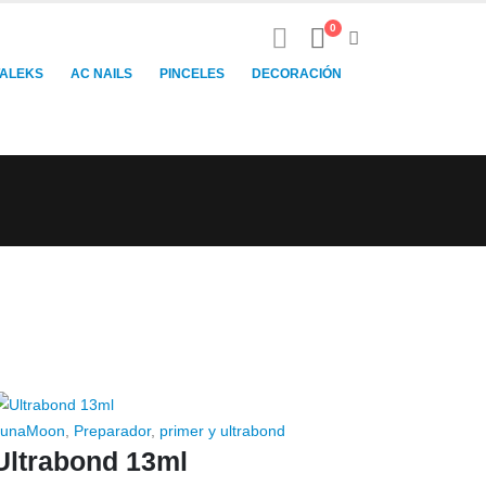
0
TALEKS
AC NAILS
PINCELES
DECORACIÓN
LunaMoon
,
Preparador
,
primer y ultrabond
Ultrabond 13ml