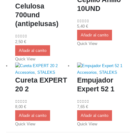
Celulosa
10UND
700und
(antipelusas)
5,40
€
0
out of 5
Añadir al carrito
2,50
€
0
out of 5
Quick View
Añadir al carrito
Quick View
Accesorios
,
STALEKS
Accesorios
,
STALEKS
Cureta EXPERT
Empujador
20 2
Expert 52 1
8,00
€
7,65
€
0
out of 5
0
out of 5
Añadir al carrito
Añadir al carrito
Quick View
Quick View