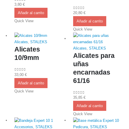
3,80
€
0
out of 5
Añadir al carrito
20,80
€
0
out of 5
Quick View
Añadir al carrito
Quick View
Alicates
,
STALEKS
Alicates
Alicates
,
STALEKS
Alicates para
10/9mm
uñas
encarnadas
33,00
€
0
out of 5
61/16
Añadir al carrito
Quick View
35,85
€
0
out of 5
Añadir al carrito
Quick View
Accesorios
,
STALEKS
Pedicura
,
STALEKS