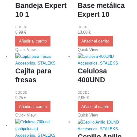
Bandeja Expert
Base metálica
10 1
Expert 10
6,99
€
13,00
€
0
out of 5
0
out of 5
Añadir al carrito
Añadir al carrito
Quick View
Quick View
Accesorios
,
STALEKS
Accesorios
,
STALEKS
Cajita para
Celulosa
fresas
400UND
9,25
€
2,95
€
0
out of 5
0
out of 5
Añadir al carrito
Añadir al carrito
Quick View
Quick View
Accesorios
,
STALEKS
Cepillo Anillo
Accesorios
,
STALEKS