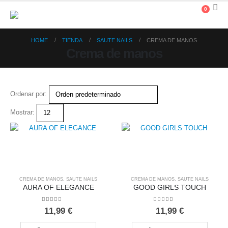
0
HOME
TIENDA
SAUTE NAILS
CREMA DE MANOS
Crema de manos
Ordenar por:
Mostrar:
CREMA DE MANOS
,
SAUTE NAILS
CREMA DE MANOS
,
SAUTE NAILS
AURA OF ELEGANCE
GOOD GIRLS TOUCH
0
out of 5
0
out of 5
11,99
€
11,99
€