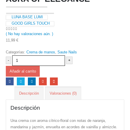
LUNA BASE LUMI
GOOD GIRLS TOUCH
( No hay valoraciones aún. )
0
out of 5
11,99
€
Categorías:
Crema de manos
,
Saute Nails
-
+
Añadir al carrito
Descripción
Valoraciones (0)
Descripción
Una crema con aroma cítrico-floral con notas de naranja,
mandarina y jazmín, envuelta en acordes de vainilla y almizcle.