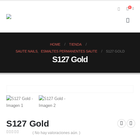
0
HOME
TIENDA
SAUTE NAILS
,
ESMALTES PERMANENTES SAUTE
S127 GOLD
S127 Gold
S127 Gold
( No hay valoraciones aún. )
0
out of 5