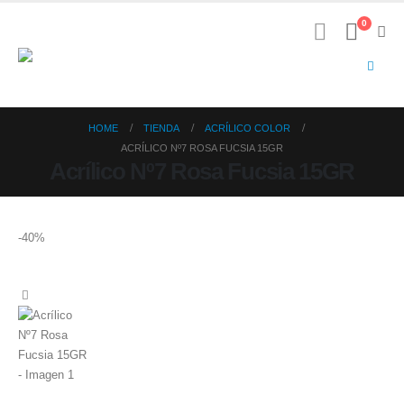
0
HOME
TIENDA
ACRÍLICO COLOR
ACRÍLICO Nº7 ROSA FUCSIA 15GR
Acrílico Nº7 Rosa Fucsia 15GR
-40%