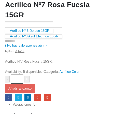
Acrílico Nº7 Rosa Fucsia
15GR
Acrílico Nº 6 Dorado 15GR
Acrílico Nº8 Azul Eléctrico 15GR
( No hay valoraciones aún. )
0
out of 5
El
El
6,05
€
3,62
€
precio
precio
Acrílico Nº7 Rosa Fucsia 15GR.
original
actual
era:
es:
Availability:
5 disponibles
Categoría:
Acrílico Color
6,05 €.
3,62 €.
-
+
Añadir al carrito
Valoraciones (0)