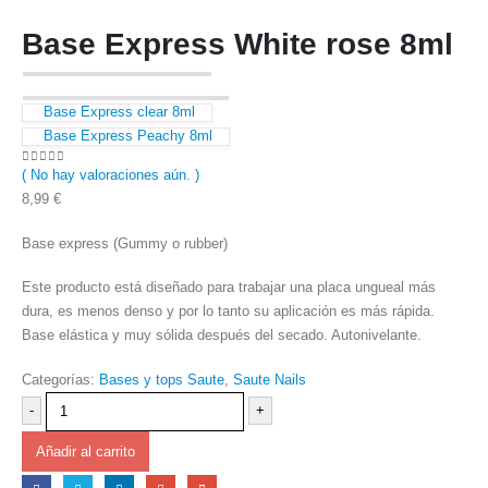
Base Express White rose 8ml
Base Express clear 8ml
Base Express Peachy 8ml
( No hay valoraciones aún. )
0
out of 5
8,99
€
Base express (Gummy o rubber)
Este producto está diseñado para trabajar una placa ungueal más
dura, es menos denso y por lo tanto su aplicación es más rápida.
Base elástica y muy sólida después del secado. Autonivelante.
Categorías:
Bases y tops Saute
,
Saute Nails
-
+
Añadir al carrito