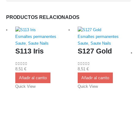
PRODUCTOS RELACIONADOS
Esmaltes permanentes
Esmaltes permanentes
Saute
,
Saute Nails
Saute
,
Saute Nails
S113 Iris
S127 Gold
8,51
€
8,51
€
0
out of 5
0
out of 5
Añadir al carrito
Añadir al carrito
Quick View
Quick View