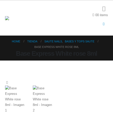
0
0 items
HOME
TIENDA
SAUTE NAILS
,
BASES Y TOPS SAUTE
BASE EXPRESS WHITE ROSE 8ML
Base Express White rose 8ml