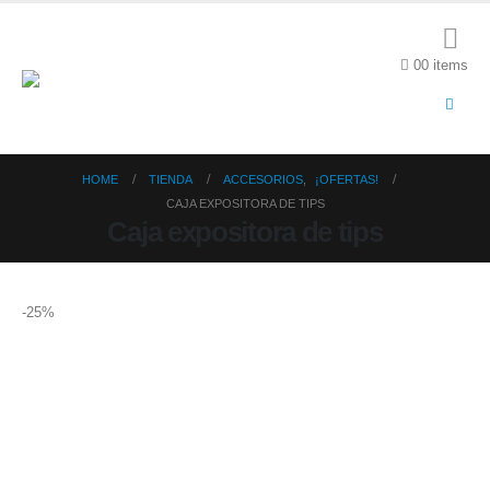
0
0 items
HOME
TIENDA
ACCESORIOS
,
¡OFERTAS!
CAJA EXPOSITORA DE TIPS
Caja expositora de tips
-25%