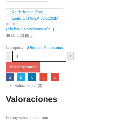
Kit de fresas Onail
Lente ETTAALA 30-120MM
( No hay valoraciones aún. )
0
out of 5
El
El
39,99
€
29,99
€
precio
precio
Categorías:
¡Ofertas!
,
Accesorios
original
actual
era:
es:
-
+
39,99 €.
29,99 €.
Añadir al carrito
Valoraciones (0)
Valoraciones
No hay valoraciones aún.