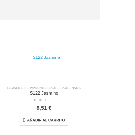
ESMALTES PERMANENTES SAUTE
,
SAUTE NAILS
S122 Jasmine
0
out of 5
8,51
€
AÑADIR AL CARRITO