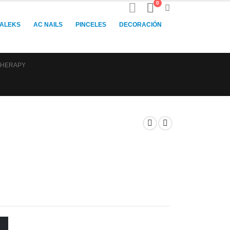
0
TALEKS
AC NAILS
PINCELES
DECORACIÓN
THERAPY