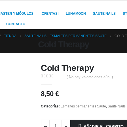
ÁSTER Y MÓDULOS
¡OFERTAS!
LUNAMOON
SAUTE NAILS
S
CONTACTO
TIENDA
SAUTE NAILS
,
ESMALTES PERMANENTES SAUTE
COLD 
Cold Therapy
Cold Therapy
( No hay valoraciones aún. )
0
out of 5
8,50
€
Categorías:
Esmaltes permanentes Saute
,
Saute Nails
AÑADIR AL CARRITO