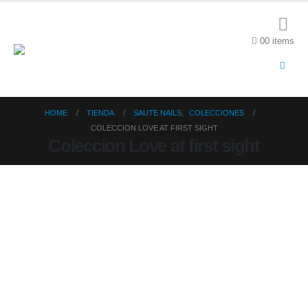
0
0 items
HOME
TIENDA
SAUTE NAILS
,
COLECCIONES
COLECCION LOVE AT FIRST SIGHT
Coleccion Love at first sight