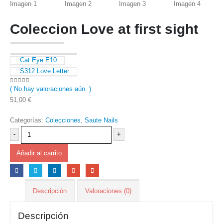
Coleccion Love at first sight
Cat Eye E10
S312 Love Letter
( No hay valoraciones aún. )
0
out of 5
51,00
€
Categorías:
Colecciones
,
Saute Nails
-
+
Añadir al carrito
Descripción
Valoraciones (0)
Descripción