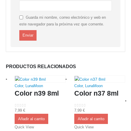
Guarda mi nombre, correo electrónico y web en
este navegador para la próxima vez que comente.
PRODUCTOS RELACIONADOS
Color
,
LunaMoon
Color
,
LunaMoon
Color n39 8ml
Color n37 8ml
7,99
€
7,99
€
0
out of 5
0
out of 5
Añadir al carrito
Añadir al carrito
Quick View
Quick View