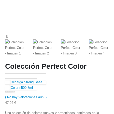
Colección Perfect Color
Recarga Strong Base
Color n500 8ml
( No hay valoraciones aún. )
0
out of 5
47,94
€
Una selección de colores suaves y armoniosos inspirados en la