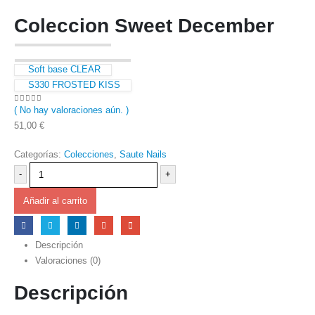
Coleccion Sweet December
Soft base CLEAR
S330 FROSTED KISS
( No hay valoraciones aún. )
0
out of 5
51,00
€
Categorías:
Colecciones
,
Saute Nails
-
+
Añadir al carrito
Descripción
Valoraciones (0)
Descripción