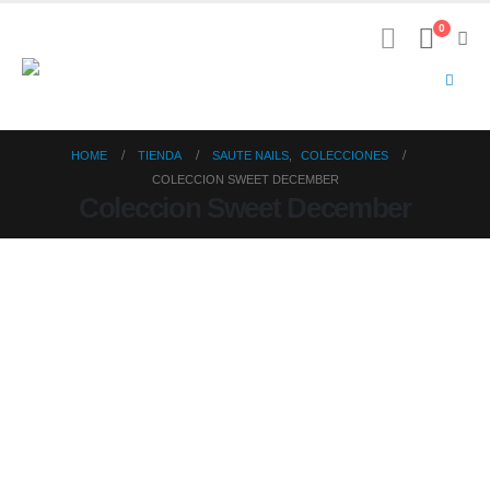
0
HOME
TIENDA
SAUTE NAILS
,
COLECCIONES
COLECCION SWEET DECEMBER
Coleccion Sweet December