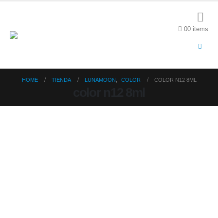
0
0 items
HOME
TIENDA
LUNAMOON
,
COLOR
COLOR N12 8ML
color n12 8ml