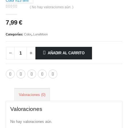
Color n13 8ml
( No hay valoraciones aún. )
0
out of 5
7,99
€
Categorías:
Color
,
LunaMoon
AÑADIR AL CARRITO
Valoraciones (0)
Valoraciones
No hay valoraciones aún.