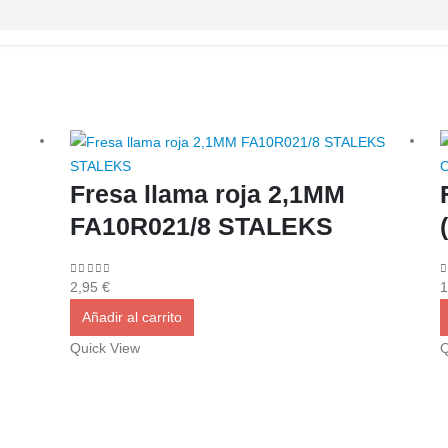
STALEKS
C
Fresa llama roja 2,1MM
FA10R021/8 STALEKS
0
out of 5
0
2,95
€
1
Añadir al carrito
Quick View
Q