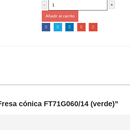
-
+
Añadir al carrito
“Fresa cónica FT71G060/14 (verde)”