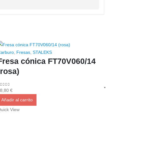
arburo
,
Fresas
,
STALEKS
Fresa cónica FT70V060/14
(rosa)
out of 5
8,80
€
Añadir al carrito
uick View
STALEKS