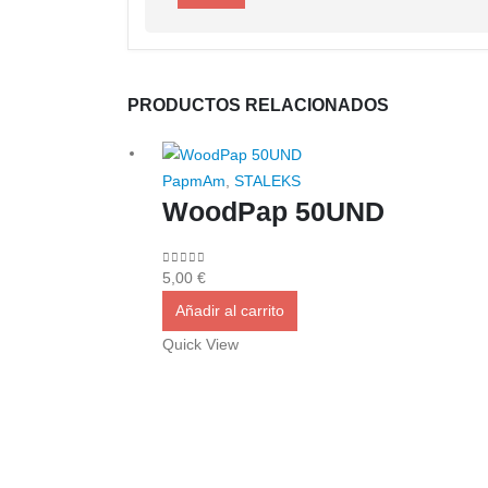
PRODUCTOS RELACIONADOS
PapmAm
,
STALEKS
WoodPap 50UND
0
out of 5
5,00
€
Añadir al carrito
Quick View