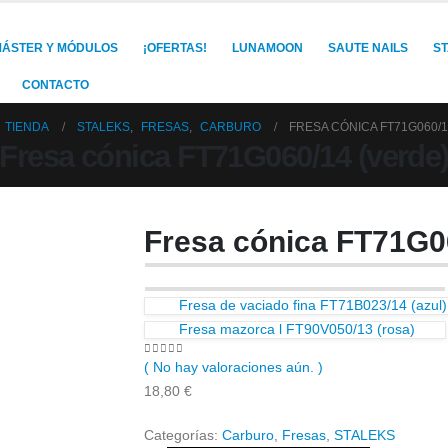
ÁSTER Y MÓDULOS
¡OFERTAS!
LUNAMOON
SAUTE NAILS
S
CONTACTO
TIENDA
STALEKS
,
FRESAS
,
CARBURO
FRESA CÓNICA FT71G060/1
Fresa cónica FT71G060/14 (verde
Fresa cónica FT71G0
Fresa de vaciado fina FT71B023/14 (azul)
Fresa mazorca l FT90V050/13 (rosa)
0
out of 5
( No hay valoraciones aún. )
18,80
€
Categorías:
Carburo
,
Fresas
,
STALEKS