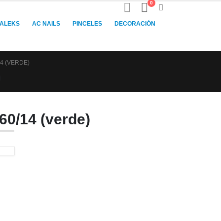
0
TALEKS
AC NAILS
PINCELES
DECORACIÓN
4 (VERDE)
)
60/14 (verde)