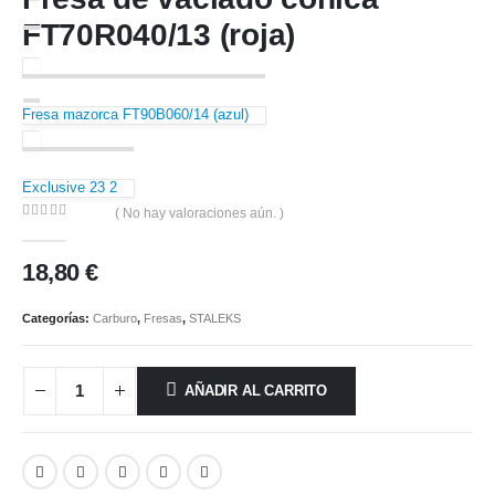
FT70R040/13 (roja)
Fresa mazorca FT90B060/14 (azul)
Exclusive 23 2
( No hay valoraciones aún. )
0
out of 5
18,80
€
Categorías:
Carburo
,
Fresas
,
STALEKS
AÑADIR AL CARRITO