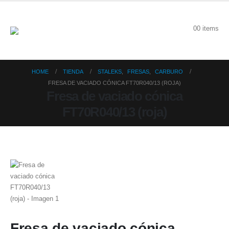
0
0 items
HOME
TIENDA
STALEKS
,
FRESAS
,
CARBURO
FRESA DE VACIADO CÓNICA FT70R040/13 (ROJA)
Fresa de vaciado cónica
FT70R040/13 (roja)
Fresa de vaciado cónica