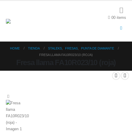
0
0 items
HOME
TIENDA
STALEKS
,
FRESAS
,
PUNTA DE DIAMANTE
FRESA LLAMA FA10R023/10 (ROJA)
Fresa llama FA10R023/10 (roja)