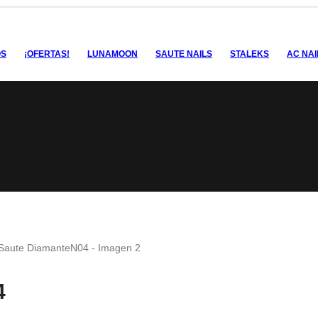
OS
¡OFERTAS!
LUNAMOON
SAUTE NAILS
STALEKS
AC NAI
4