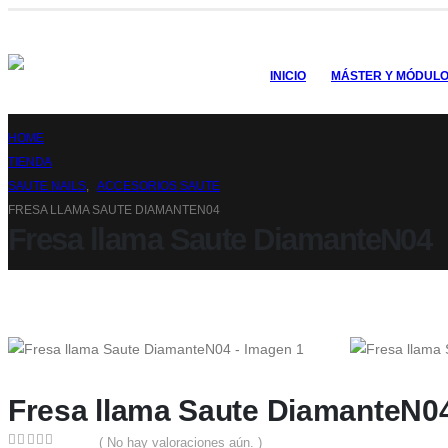
INICIO
MÁSTER Y MÓDUL
HOME
TIENDA
SAUTE NAILS
,
ACCESORIOS SAUTE
FRESA LLAMA SAUTE DIAMANTEN04
Fresa llama Saute DiamanteN04
Fresa llama Saute DiamanteN0
( No hay valoraciones aún. )