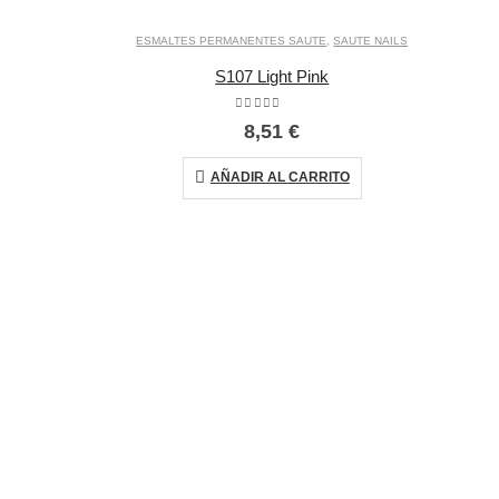
ESMALTES PERMANENTES SAUTE
,
SAUTE NAILS
S107 Light Pink
0
out of 5
8,51
€
AÑADIR AL CARRITO