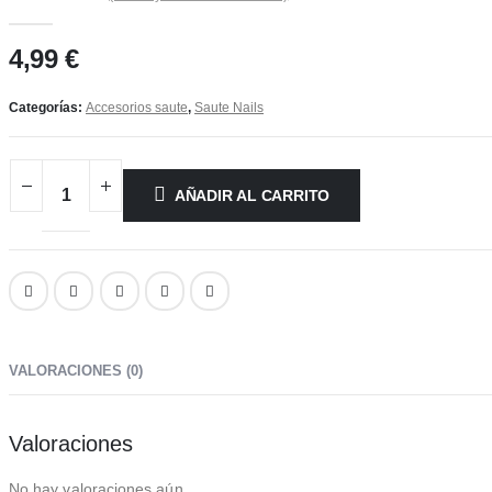
0
out of 5
4,99
€
Categorías:
Accesorios saute
,
Saute Nails
AÑADIR AL CARRITO
VALORACIONES (0)
Valoraciones
No hay valoraciones aún.