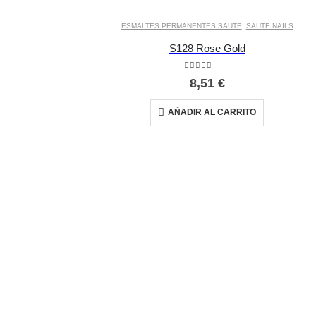
ESMALTES PERMANENTES SAUTE
,
SAUTE NAILS
S128 Rose Gold
0
out of 5
8,51
€
AÑADIR AL CARRITO