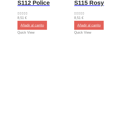
S112 Police
S115 Rosy
8,51
€
8,51
€
0
out of 5
0
out of 5
Añadir al carrito
Añadir al carrito
Quick View
Quick View