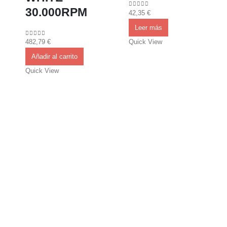
30.000RPM
42,35
€
0
out of 5
Leer más
Quick View
482,79
€
0
out of 5
Añadir al carrito
Quick View