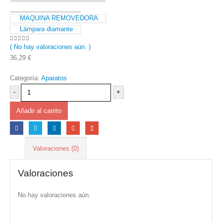
MAQUINA REMOVEDORA
Lámpara diamante
( No hay valoraciones aún. )
0
out of 5
36,29
€
Categoría:
Aparatos
-
+
Añadir al carrito
Valoraciones (0)
Valoraciones
No hay valoraciones aún.