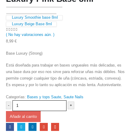
Luxury Smoothie base 8ml
Luxury Beige Base 8ml
( No hay valoraciones aún. )
0
out of 5
8,99
€
Base Luxury (Strong)
Está diseñada para trabajar en bases ungueales más delicadas, es
una base dura por eso nos sirve para reforzar uñas más débiles. Nos
permite corregir cualquier tipo de uña (cóncava, estriada, convexa).
Es espesa y por lo tanto su aplicación es más lenta. Autonivelante.
Categorías:
Bases y tops Saute
,
Saute Nails
-
+
Añadir al carrito