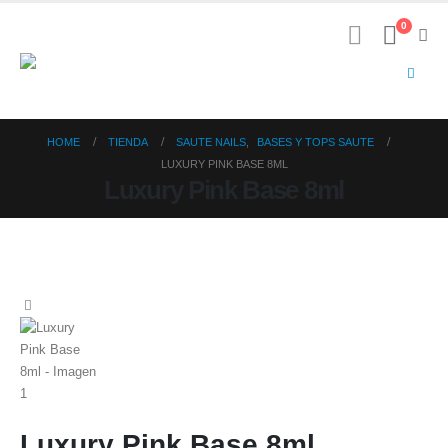
0
HOME
TIENDA
SAUTE NAILS
,
BASES Y TOPS SAUTE
LUXURY PINK BASE 8ML
Luxury Pink Base 8ml
Luxury Pink Base 8ml