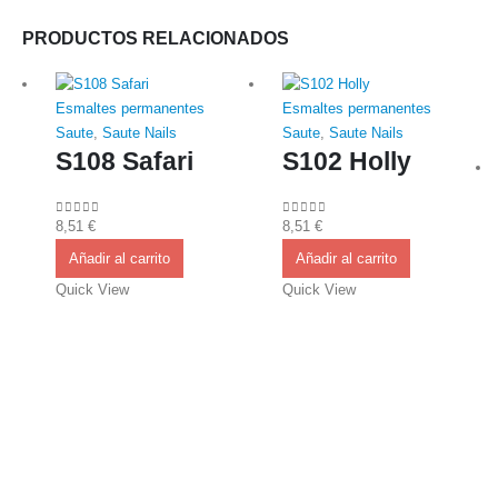
PRODUCTOS RELACIONADOS
Esmaltes permanentes
Esmaltes permanentes
Saute
,
Saute Nails
Saute
,
Saute Nails
S108 Safari
S102 Holly
8,51
€
8,51
€
0
out of 5
0
out of 5
Añadir al carrito
Añadir al carrito
Quick View
Quick View