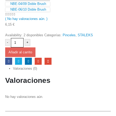
NBE-04/09 Doble Brush
NBE-06/10 Doble Brush
( No hay valoraciones aún. )
0
out of 5
6,15
€
Availability:
2 disponibles
Categorías:
Pinceles
,
STALEKS
-
+
Añadir al carrito
Valoraciones (0)
Valoraciones
No hay valoraciones aún.