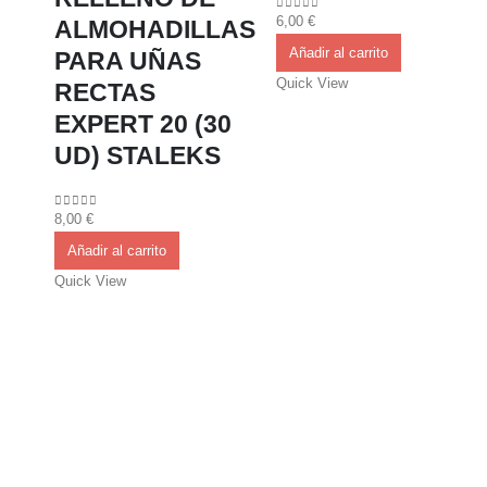
6,00
€
0
out of 5
ALMOHADILLAS
Añadir al carrito
PARA UÑAS
Quick View
RECTAS
EXPERT 20 (30
UD) STALEKS
8,00
€
0
out of 5
Añadir al carrito
Quick View