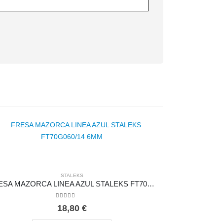
STALEKS
FRESA MAZORCA LINEA AZUL STALEKS FT70G060/14 6MM
0
out of 5
18,80
€