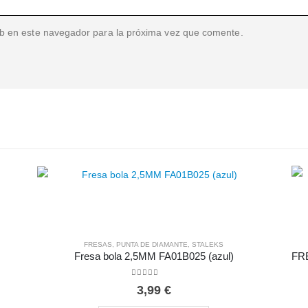
b en este navegador para la próxima vez que comente.
FRESAS
,
PUNTA DE DIAMANTE
,
STALEKS
Fresa bola 2,5MM FA01B025 (azul)
0
out of 5
3,99
€