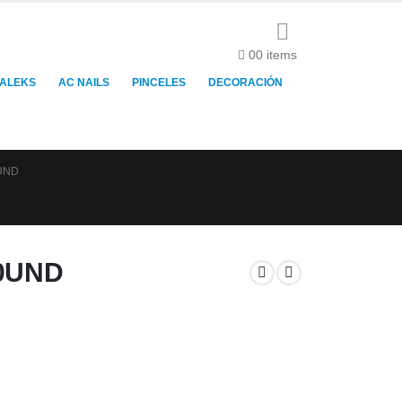
0
0 items
TALEKS
AC NAILS
PINCELES
DECORACIÓN
UND
00UND