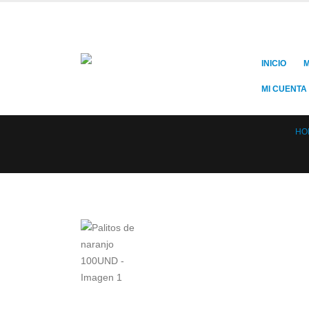
INICIO
M
MI CUENTA
HO