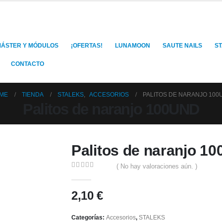
ÁSTER Y MÓDULOS
¡OFERTAS!
LUNAMOON
SAUTE NAILS
S
CONTACTO
ME
TIENDA
STALEKS
,
ACCESORIOS
PALITOS DE NARANJO 100
Palitos de naranjo 100UND
Palitos de naranjo 1
( No hay valoraciones aún. )
0
out of 5
2,10
€
Categorías:
Accesorios
,
STALEKS