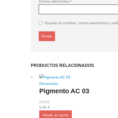
Correo electrónico
*
Guarda mi nombre, correo electrónico y we
PRODUCTOS RELACIONADOS
Decoración
Pigmento AC 03
0
out of 5
5,45
€
Añadir al carrito