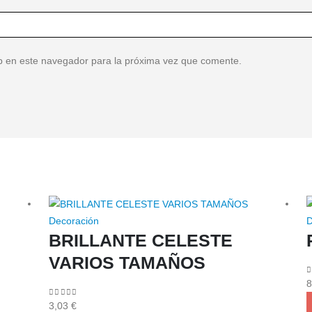
b en este navegador para la próxima vez que comente.
Decoración
D
BRILLANTE CELESTE
VARIOS TAMAÑOS
0
8
0
out of 5
3,03
€