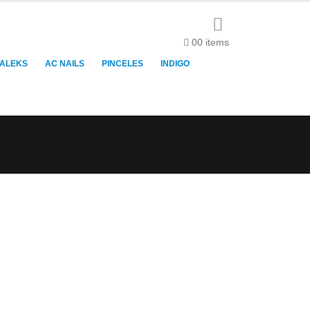
0
0 items
TALEKS
AC NAILS
PINCELES
INDIGO