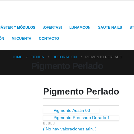
ÁSTER Y MÓDULOS
¡OFERTAS!
LUNAMOON
SAUTE NAILS
S
ÓN
MI CUENTA
CONTACTO
HOME
TIENDA
DECORACIÓN
PIGMENTO PERLADO
Pigmento Perlado
Pigmento Perlado
Pigmento Austin 03
Pigmento Prensado Dorado 1
0
out of 5
( No hay valoraciones aún. )