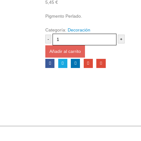
5,45
€
Pigmento Perlado.
Categoría:
Decoración
-
+
Añadir al carrito