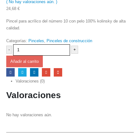
( No hay valoraciones aún. )
0
out of 5
24,68
€
Pincel para acrílico del número 10 con pelo 100% kolinsky de alta
calidad.
Categorías:
Pinceles
,
Pinceles de construcción
-
+
Añadir al carrito
Valoraciones (0)
Valoraciones
No hay valoraciones aún.