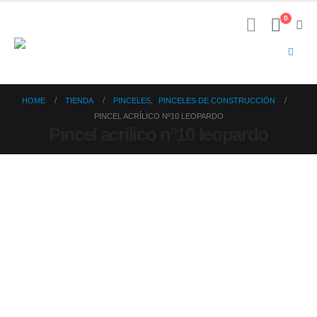
0
HOME
TIENDA
PINCELES
,
PINCELES DE CONSTRUCCIÓN
PINCEL ACRÍLICO Nº10 LEOPARDO
Pincel acrílico nº10 leopardo