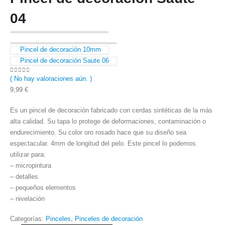
04
Pincel de decoración 10mm
Pincel de decoración Saute 06
( No hay valoraciones aún. )
0
out of 5
9,99
€
Es un pincel de decoración fabricado con cerdas sintéticas de la más
alta calidad. Su tapa lo protege de deformaciones, contaminación o
endurecimiento. Su color oro rosado hace que su diseño sea
espectacular. 4mm de longitud del pelo. Este pincel lo podemos
utilizar para:
– micropintura
– detalles
– pequeños elementos
– nivelación
Categorías:
Pinceles
,
Pinceles de decoración