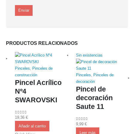
PRODUCTOS RELACIONADOS
Sin existencias
Pinceles
,
Pinceles de
construcción
Pinceles
,
Pinceles de
Pincel Acrílico
decoración
Pincel de
Nº4
decoración
SWAROVSKI
Saute 11
19,36
€
0
out of 5
9,99
€
0
out of 5
Añadir al carrito
Leer más