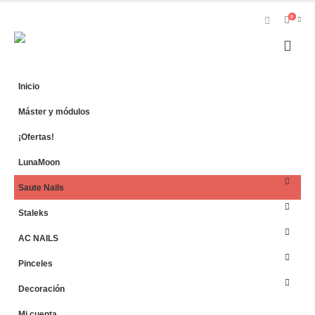
0
Inicio
Máster y módulos
¡Ofertas!
LunaMoon
Saute Nails
Staleks
AC NAILS
Pinceles
Decoración
Mi cuenta