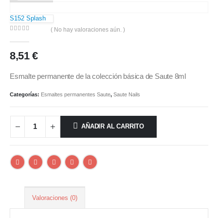
S152 Splash
( No hay valoraciones aún. )
0
out of 5
8,51
€
Esmalte permanente de la colección básica de Saute 8ml
Categorías:
Esmaltes permanentes Saute
,
Saute Nails
AÑADIR AL CARRITO
Valoraciones (0)