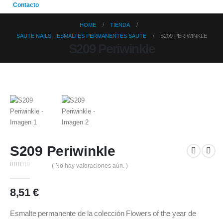
Contacto
HOME
TIENDA
SAUTE NAILS
,
ESMALTES PERMANENTES SAUTE
S209 PERIWINKLE
S209 Periwinkle
S209 Periwinkle
( No hay valoraciones aún. )
0
out of 5
8,51
€
Esmalte permanente de la colección Flowers of the year de