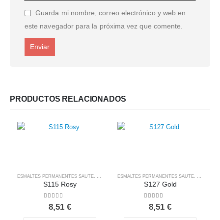
Guarda mi nombre, correo electrónico y web en
este navegador para la próxima vez que comente.
PRODUCTOS RELACIONADOS
ESMALTES PERMANENTES SAUTE
,
SAUTE NAILS
ESMALTES PERMANENTES SAUTE
,
SAUTE NA
S115 Rosy
S127 Gold
0
out of 5
0
out of 5
8,51
€
8,51
€