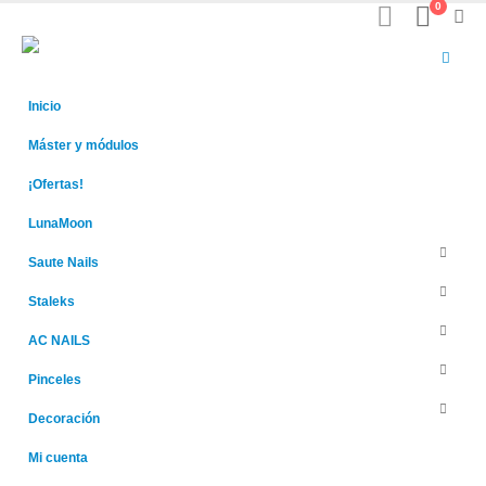
0
Inicio
Máster y módulos
¡Ofertas!
LunaMoon
Saute Nails
Staleks
AC NAILS
Pinceles
Decoración
Mi cuenta