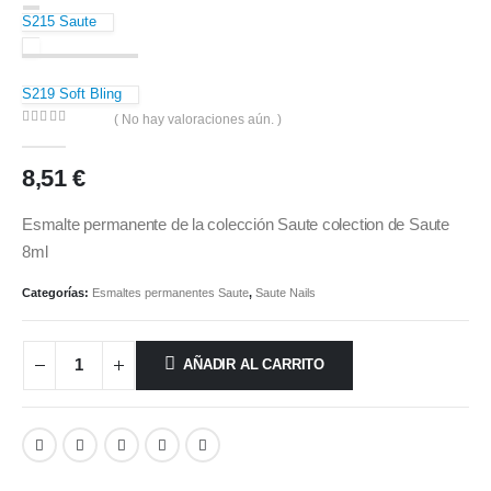
S215 Saute
S219 Soft Bling
( No hay valoraciones aún. )
0
out of 5
8,51
€
Esmalte permanente de la colección Saute colection de Saute
8ml
Categorías:
Esmaltes permanentes Saute
,
Saute Nails
AÑADIR AL CARRITO