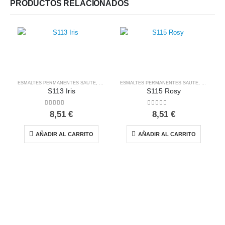
PRODUCTOS RELACIONADOS
ESMALTES PERMANENTES SAUTE
,
SAUTE NAILS
ESMALTES PERMANENTES SAUTE
,
SAUTE NA
S113 Iris
S115 Rosy
0
out of 5
0
out of 5
8,51
€
8,51
€
AÑADIR AL CARRITO
AÑADIR AL CARRITO