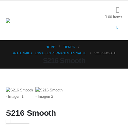
0
0 items
HOME
TIENDA
SAUTE NAILS
,
ESMALTES PERMANENTES SAUTE
S216 SMOOTH
S216 Smooth
S216 Smooth