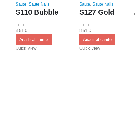
Saute
,
Saute Nails
Saute
,
Saute Nails
S110 Bubble
S127 Gold
8,51
€
8,51
€
0
out of 5
0
out of 5
Añadir al carrito
Añadir al carrito
Quick View
Quick View