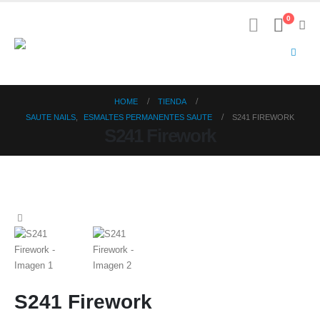
0
HOME
TIENDA
SAUTE NAILS
,
ESMALTES PERMANENTES SAUTE
S241 FIREWORK
S241 Firework
S241 Firework