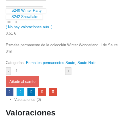
S240 Winter Party
S242 Snowflake
( No hay valoraciones aún. )
0
out of 5
8,51
€
Esmalte permanente de la colección Winter Wonderland II de Saute
8ml
Categorías:
Esmaltes permanentes Saute
,
Saute Nails
-
+
Añadir al carrito
Valoraciones (0)
Valoraciones