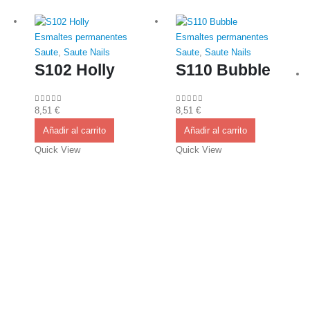
Esmaltes permanentes
Esmaltes permanentes
Saute
,
Saute Nails
Saute
,
Saute Nails
S102 Holly
S110 Bubble
8,51
€
8,51
€
0
out of 5
0
out of 5
Añadir al carrito
Añadir al carrito
Quick View
Quick View