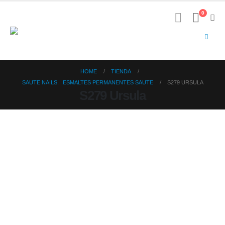
0
HOME
TIENDA
SAUTE NAILS
,
ESMALTES PERMANENTES SAUTE
S279 URSULA
S279 Ursula