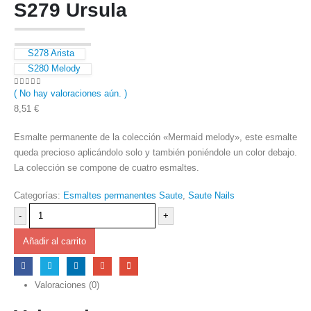
S279 Ursula
S278 Arista
S280 Melody
( No hay valoraciones aún. )
0
out of 5
8,51
€
Esmalte permanente de la colección «Mermaid melody», este esmalte
queda precioso aplicándolo solo y también poniéndole un color debajo.
La colección se compone de cuatro esmaltes.
Categorías:
Esmaltes permanentes Saute
,
Saute Nails
-
+
Añadir al carrito
Valoraciones (0)