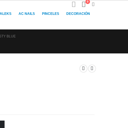
0
TALEKS
AC NAILS
PINCELES
DECORACIÓN
STY BLUE