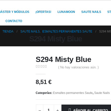
ÁSTER Y MÓDULOS
¡OFERTAS!
LUNAMOON
SAUTE NAILS
S
CONTACTO
TIENDA
SAUTE NAILS
,
ESMALTES PERMANENTES SAUTE
S294 MI
S294 Misty Blue
S294 Misty Blue
( No hay valoraciones aún. )
0
out of 5
8,51
€
Categorías:
Esmaltes permanentes Saute
,
Saute Nails
AÑADIR AL CARRITO