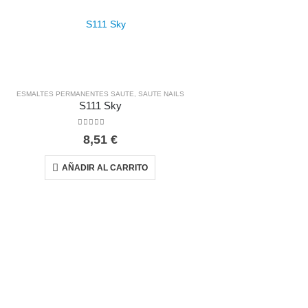
ESMALTES PERMANENTES SAUTE
,
SAUTE NAILS
S111 Sky
0
out of 5
8,51
€
AÑADIR AL CARRITO
ESMALTES