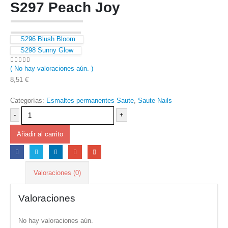
S297 Peach Joy
S296 Blush Bloom
S298 Sunny Glow
( No hay valoraciones aún. )
0
out of 5
8,51
€
Categorías:
Esmaltes permanentes Saute
,
Saute Nails
-
+
Añadir al carrito
Valoraciones (0)
Valoraciones
No hay valoraciones aún.