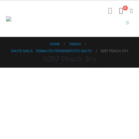
0
HOME
TIENDA
SAUTE NAILS
,
ESMALTES PERMANENTES SAUTE
S297 PEACH JOY
S297 Peach Joy