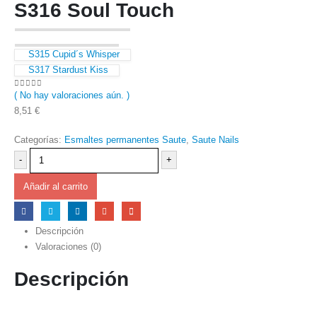
S316 Soul Touch
S315 Cupid´s Whisper
S317 Stardust Kiss
( No hay valoraciones aún. )
0
out of 5
8,51
€
Categorías:
Esmaltes permanentes Saute
,
Saute Nails
-
+
Añadir al carrito
Descripción
Valoraciones (0)
Descripción