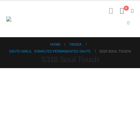
0
HOME
TIENDA
SAUTE NAILS
,
ESMALTES PERMANENTES SAUTE
S316 SOUL TOUCH
S316 Soul Touch