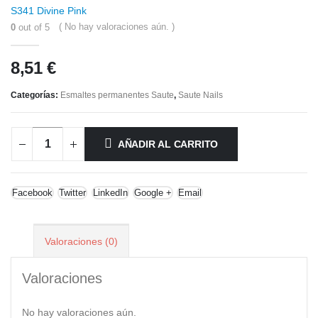
S341 Divine Pink
( No hay valoraciones aún. )
0
out of 5
8,51
€
Categorías:
Esmaltes permanentes Saute
,
Saute Nails
AÑADIR AL CARRITO
Facebook
Twitter
LinkedIn
Google +
Email
Valoraciones (0)
Valoraciones
No hay valoraciones aún.