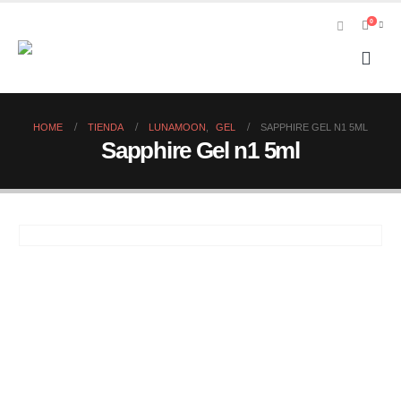
0
HOME
TIENDA
LUNAMOON
,
GEL
SAPPHIRE GEL N1 5ML
Sapphire Gel n1 5ml