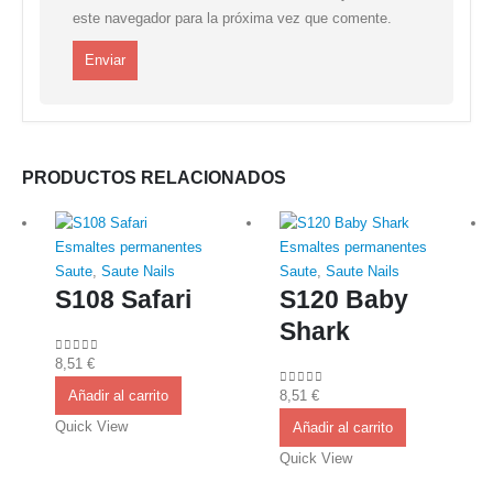
este navegador para la próxima vez que comente.
PRODUCTOS RELACIONADOS
Esmaltes permanentes
Esmaltes permanentes
Saute
,
Saute Nails
Saute
,
Saute Nails
S108 Safari
S120 Baby
Shark
8,51
€
0
out of 5
Añadir al carrito
8,51
€
0
out of 5
Quick View
Añadir al carrito
Quick View