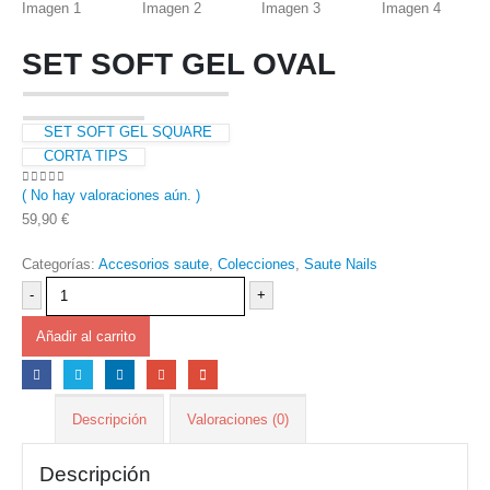
SET SOFT GEL OVAL
SET SOFT GEL SQUARE
CORTA TIPS
( No hay valoraciones aún. )
0
out of 5
59,90
€
Categorías:
Accesorios saute
,
Colecciones
,
Saute Nails
-
+
Añadir al carrito
Descripción
Valoraciones (0)
Descripción