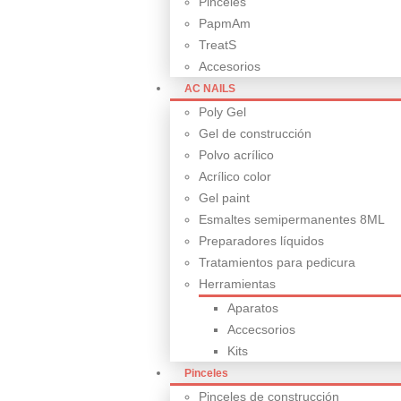
Pinceles
PapmAm
TreatS
Accesorios
AC NAILS
Poly Gel
Gel de construcción
Polvo acrílico
Acrílico color
Gel paint
Esmaltes semipermanentes 8ML
Preparadores líquidos
Tratamientos para pedicura
Herramientas
Aparatos
Accecsorios
Kits
Pinceles
Pinceles de construcción