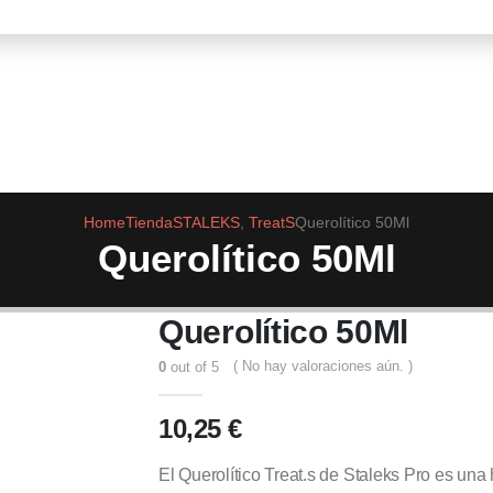
Home
Tienda
STALEKS
,
TreatS
Querolítico 50Ml
Querolítico 50Ml
Querolítico 50Ml
( No hay valoraciones aún. )
0
out of 5
10,25
€
El Querolítico Treat.s de Staleks Pro es una