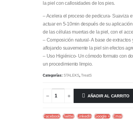
la piel con callosidades de los pies.
– Acelera el proceso de pedicura- Suaviza e
actuar en 5-10min después de su aplicación,
de las células muertas de la piel, con el acc
– Composición natural- A base de extractos 
aflojando suavemente la piel sin efectos agr
– Uso Higiénico- Un cómodo formato con dosif
un procedimiento limpio.
Categorías:
STALEKS
,
TreatS
AÑADIR AL CARRITO
Facebook
Twitter
LinkedIn
Google +
Email