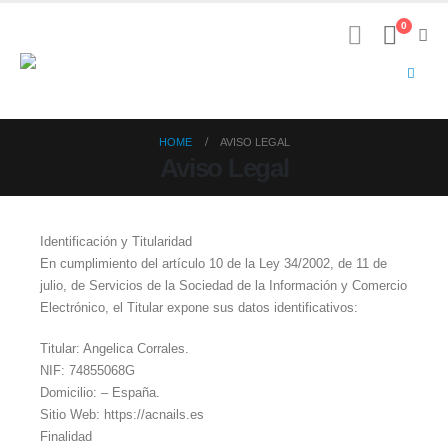
0
HOME
AVISO LEGAL
Aviso Legal
Identificación y Titularidad
En cumplimiento del artículo 10 de la Ley 34/2002, de 11 de
julio, de Servicios de la Sociedad de la Información y Comercio
Electrónico, el Titular expone sus datos identificativos:
Titular: Angelica Corrales.
NIF: 74855068G
Domicilio: – España.
Sitio Web: https://acnails.es
Finalidad