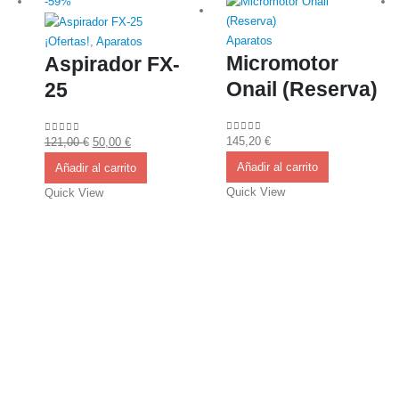
-59%
Aparatos
¡Ofertas!
,
Aparatos
Micromotor
Aspirador FX-
Onail (Reserva)
25
El
El
145,20
€
0
out of 5
121,00
€
50,00
€
0
out of 5
precio
precio
Añadir al carrito
Añadir al carrito
original
actual
Quick View
Quick View
era:
es:
121,00 €.
50,00 €.