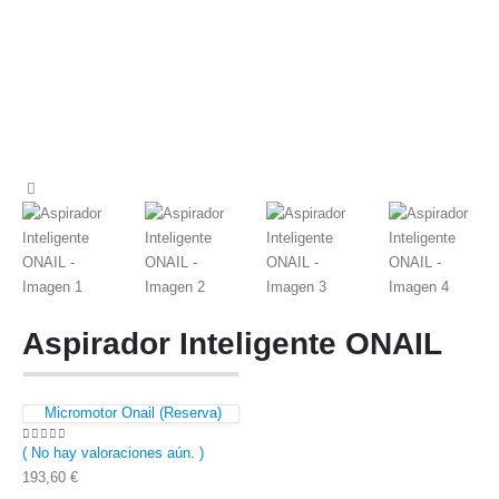
Aspirador Inteligente ONAIL
Micromotor Onail (Reserva)
( No hay valoraciones aún. )
0
out of 5
193,60
€