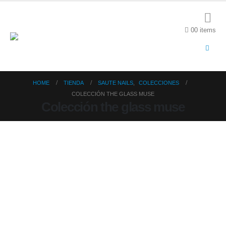
0
0 items
HOME
TIENDA
SAUTE NAILS
,
COLECCIONES
COLECCIÓN THE GLASS MUSE
Colección the glass muse