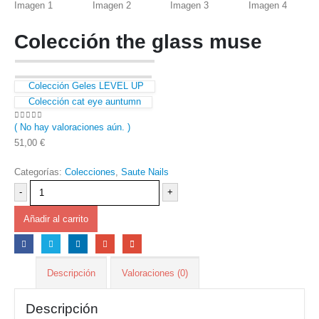
Colección the glass muse
Colección Geles LEVEL UP
Colección cat eye auntumn
( No hay valoraciones aún. )
0
out of 5
51,00
€
Categorías:
Colecciones
,
Saute Nails
-
+
Añadir al carrito
Descripción
Valoraciones (0)
Descripción