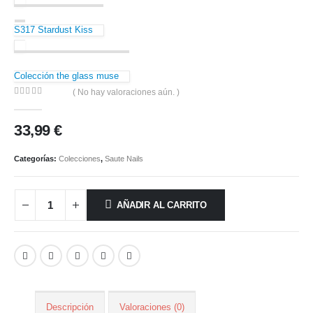
S317 Stardust Kiss
Colección the glass muse
( No hay valoraciones aún. )
0
out of 5
33,99
€
Categorías:
Colecciones
,
Saute Nails
AÑADIR AL CARRITO
Descripción
Valoraciones (0)