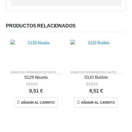
PRODUCTOS RELACIONADOS
ESMALTES PERMANENTES SAUTE
,
SAUTE NAILS
ESMALTES PERMANENTES SAUTE
,
SAUTE NA
S129 Abuela
S110 Bubble
0
out of 5
0
out of 5
8,51
€
8,51
€
AÑADIR AL CARRITO
AÑADIR AL CARRITO