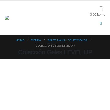
0
0 items
HOME
TIENDA
SAUTE NAILS
,
COLECCIONES
COLECCIÓN GELES LEVEL UP
Colección Geles LEVEL UP