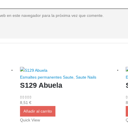
web en este navegador para la próxima vez que comente.
Esmaltes permanentes Saute
,
Saute Nails
E
S129 Abuela
0
out of 5
0
8,51
€
8
Añadir al carrito
Quick View
Q