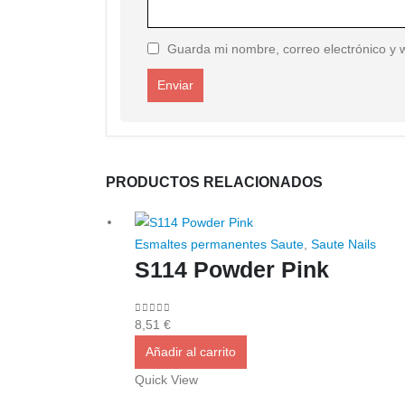
Guarda mi nombre, correo electrónico y 
PRODUCTOS RELACIONADOS
Esmaltes permanentes Saute
,
Saute Nails
S114 Powder Pink
0
out of 5
8,51
€
Añadir al carrito
Quick View