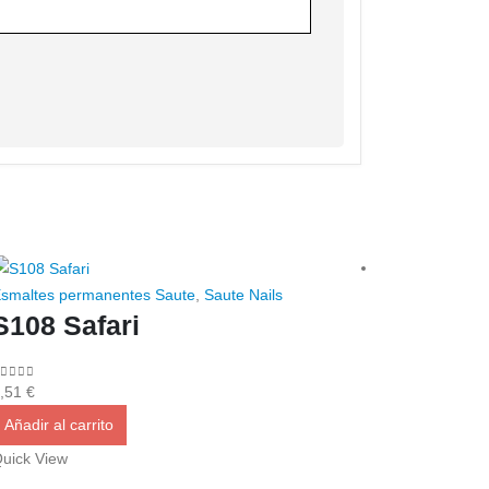
smaltes permanentes Saute
,
Saute Nails
Esmaltes per
S108 Safari
S104 G
out of 5
0
out of 5
,51
€
8,51
€
Añadir al carrito
Añadir al ca
uick View
Quick View