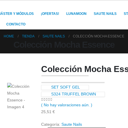
ÁSTER Y MÓDULOS
¡OFERTAS!
LUNAMOON
SAUTE NAILS
S
CONTACTO
HOME
TIENDA
SAUTE NAILS
COLECCIÓN MOCHA ESSENCE
Colección Mocha Essence
Colección Mocha Es
SET SOFT GEL
S324 TRUFFEL BROWN
0
out of 5
( No hay valoraciones aún. )
25,51
€
Categoría:
Saute Nails