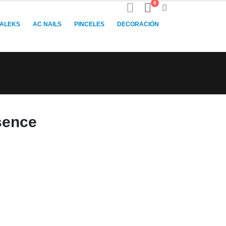
0
TALEKS
AC NAILS
PINCELES
DECORACIÓN
sence