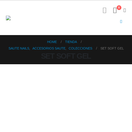
0
HOME
TIENDA
SAUTE NAILS
,
ACCESORIOS SAUTE
,
COLECCIONES
SET SOFT GEL
SET SOFT GEL