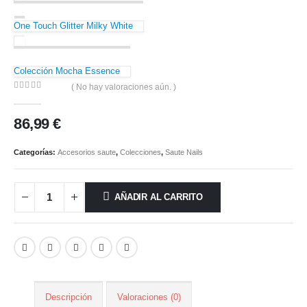
One Touch Glitter Milky White
Colección Mocha Essence
( No hay valoraciones aún. )
0
out of 5
86,99
€
Categorías:
Accesorios saute
,
Colecciones
,
Saute Nails
AÑADIR AL CARRITO
Descripción
Valoraciones (0)