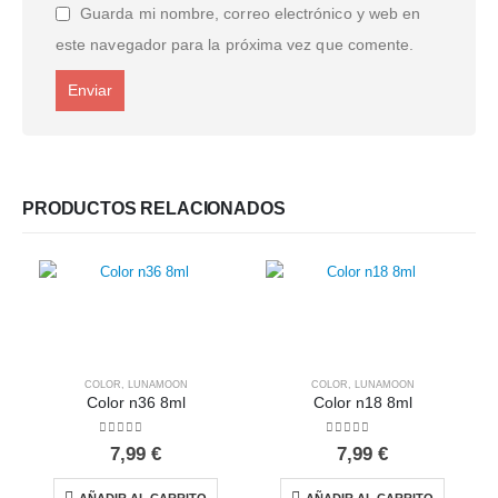
Guarda mi nombre, correo electrónico y web en
este navegador para la próxima vez que comente.
PRODUCTOS RELACIONADOS
COLOR
,
LUNAMOON
COLOR
,
LUNAMOON
Color n36 8ml
Color n18 8ml
0
out of 5
0
out of 5
7,99
€
7,99
€
AÑADIR AL CARRITO
AÑADIR AL CARRITO