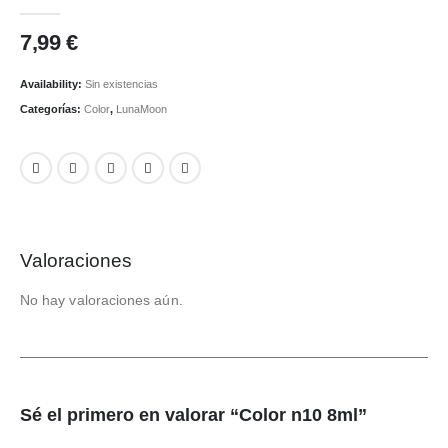
0
out of 5
7,99
€
Availability:
Sin existencias
Categorías:
Color
,
LunaMoon
Valoraciones
No hay valoraciones aún.
Sé el primero en valorar “Color n10 8ml”