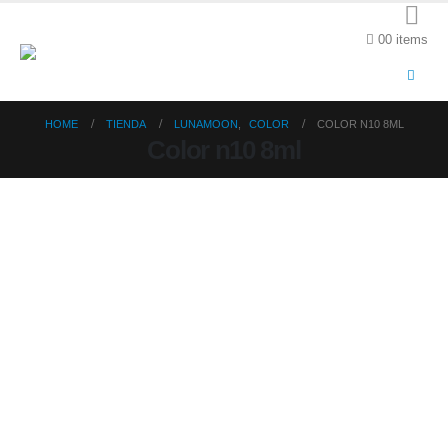
0
0 items
HOME
TIENDA
LUNAMOON
,
COLOR
COLOR N10 8ML
Color n10 8ml