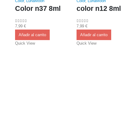
Color
,
LunaMoon
Color
,
LunaMoon
Color n37 8ml
color n12 8ml
7,99
€
7,99
€
0
out of 5
0
out of 5
Añadir al carrito
Añadir al carrito
Quick View
Quick View