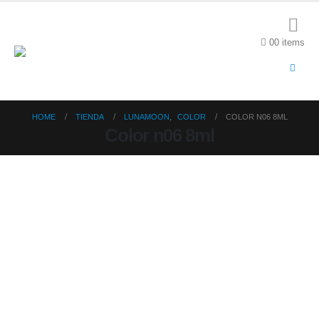
0
0 items
HOME
TIENDA
LUNAMOON
,
COLOR
COLOR N06 8ML
Color n06 8ml