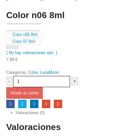
Color n06 8ml
Color n05 8ml
Color 07 8ml
( No hay valoraciones aún. )
0
out of 5
7,99
€
Categorías:
Color
,
LunaMoon
-
+
Añadir al carrito
Valoraciones (0)
Valoraciones