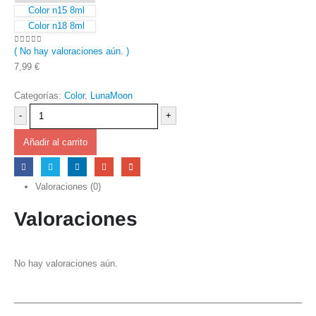
Color n15 8ml
Color n18 8ml
( No hay valoraciones aún. )
0
out of 5
7,99
€
Categorías:
Color
,
LunaMoon
-
+
Añadir al carrito
Valoraciones (0)
Valoraciones
No hay valoraciones aún.