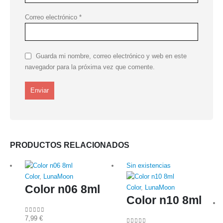
Correo electrónico
*
Guarda mi nombre, correo electrónico y web en este
navegador para la próxima vez que comente.
PRODUCTOS RELACIONADOS
Sin existencias
Color
,
LunaMoon
Color n06 8ml
Color
,
LunaMoon
Color n10 8ml
7,99
€
0
out of 5