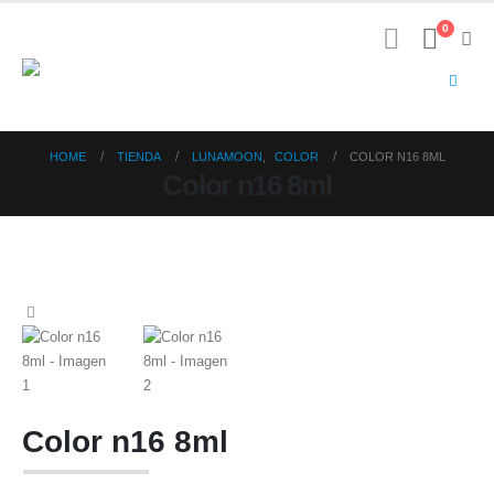
0
HOME
TIENDA
LUNAMOON
,
COLOR
COLOR N16 8ML
Color n16 8ml
Color n16 8ml