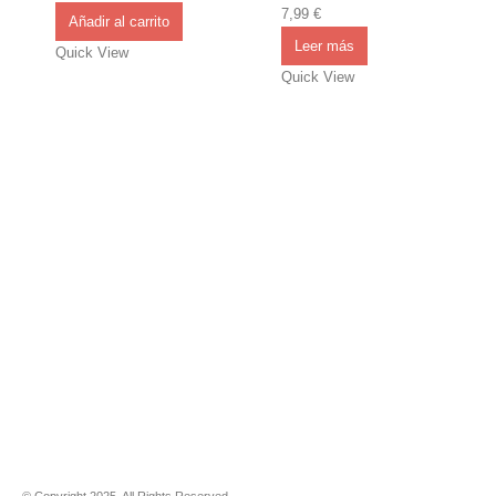
7,99
€
0
out of 5
Añadir al carrito
Leer más
Quick View
Quick View