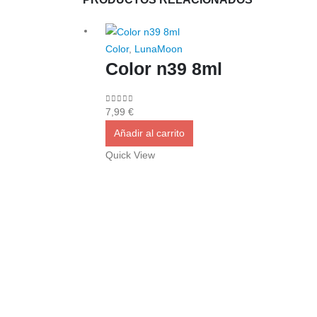
Color
,
LunaMoon
Color n39 8ml
0
out of 5
7,99
€
Añadir al carrito
Quick View