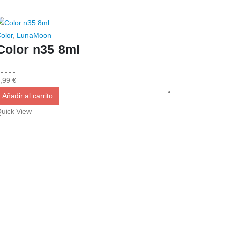
olor
,
LunaMoon
Color n35 8ml
out of 5
,99
€
Añadir al carrito
uick View