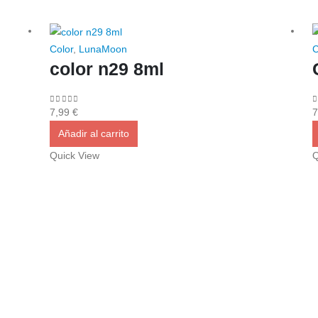
Color
,
LunaMoon
C
color n29 8ml
0
out of 5
0
7,99
€
7
Añadir al carrito
Quick View
Q