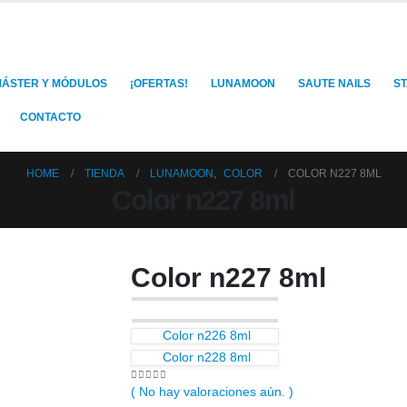
ÁSTER Y MÓDULOS
¡OFERTAS!
LUNAMOON
SAUTE NAILS
S
CONTACTO
HOME
TIENDA
LUNAMOON
,
COLOR
COLOR N227 8ML
Color n227 8ml
Color n227 8ml
Color n226 8ml
Color n228 8ml
0
out of 5
( No hay valoraciones aún. )