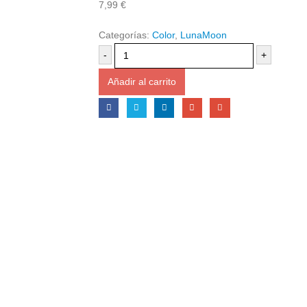
7,99
€
Categorías:
Color
,
LunaMoon
-
+
Añadir al carrito