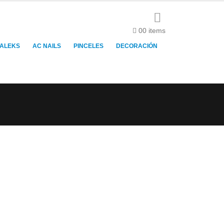
0
0 items
TALEKS
AC NAILS
PINCELES
DECORACIÓN