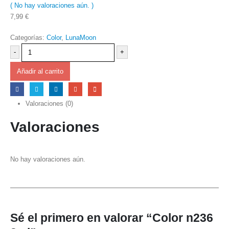
( No hay valoraciones aún. )
0
out of 5
7,99
€
Categorías:
Color
,
LunaMoon
-
+
Añadir al carrito
Valoraciones (0)
Valoraciones
No hay valoraciones aún.
Sé el primero en valorar “Color n236