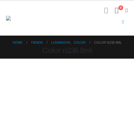
0
HOME
TIENDA
LUNAMOON
,
COLOR
COLOR N236 8ML
Color n236 8ml