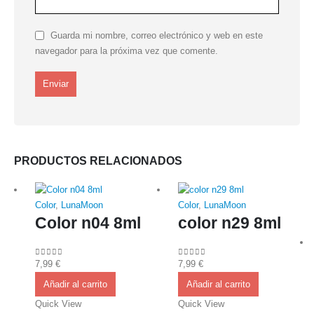
Guarda mi nombre, correo electrónico y web en este
navegador para la próxima vez que comente.
PRODUCTOS RELACIONADOS
Color
,
LunaMoon
Color
,
LunaMoon
Color n04 8ml
color n29 8ml
7,99
€
7,99
€
0
out of 5
0
out of 5
Añadir al carrito
Añadir al carrito
Quick View
Quick View