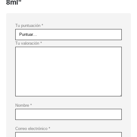
8ml”
Tu puntuación
*
Tu valoración
*
Nombre
*
Correo electrónico
*