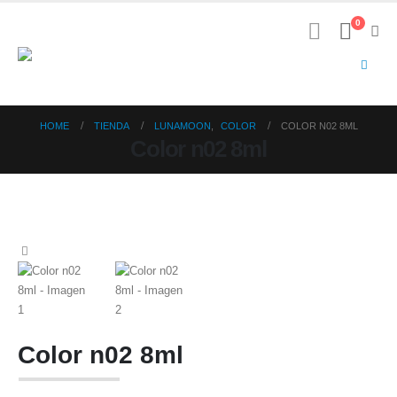
0
HOME
TIENDA
LUNAMOON
,
COLOR
COLOR N02 8ML
Color n02 8ml
Color n02 8ml