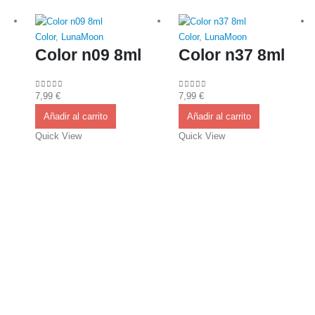
Color
,
LunaMoon
Color
,
LunaMoon
Color n09 8ml
Color n37 8ml
7,99
€
7,99
€
0
out of 5
0
out of 5
Añadir al carrito
Añadir al carrito
Quick View
Quick View