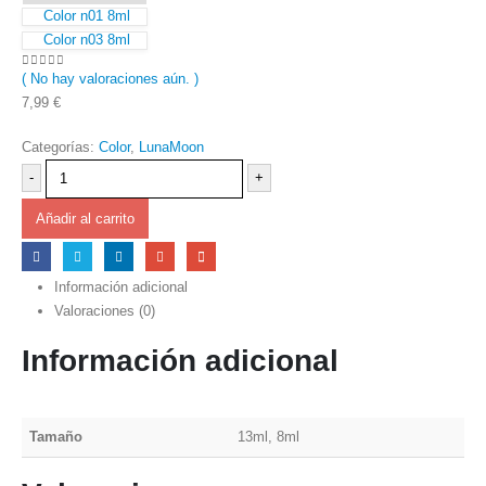
Color n01 8ml
Color n03 8ml
( No hay valoraciones aún. )
0
out of 5
7,99
€
Categorías:
Color
,
LunaMoon
-
+
Añadir al carrito
Información adicional
Valoraciones (0)
Información adicional
Tamaño
13ml, 8ml