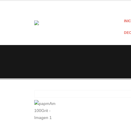
INI
DE