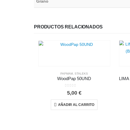
Grano
PRODUCTOS RELACIONADOS
PAPMAM
,
STALEKS
WoodPap 50UND
0
out of 5
5,00
€
AÑADIR AL CARRITO