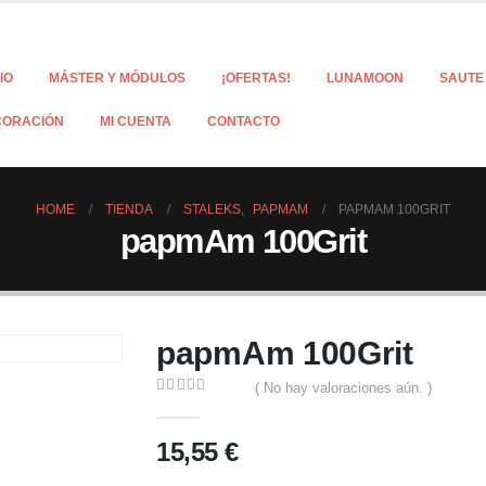
CIO
MÁSTER Y MÓDULOS
¡OFERTAS!
LUNAMOON
SAUTE
CORACIÓN
MI CUENTA
CONTACTO
HOME
TIENDA
STALEKS
,
PAPMAM
PAPMAM 100GRIT
papmAm 100Grit
papmAm 100Grit
( No hay valoraciones aún. )
0
out of 5
15,55
€