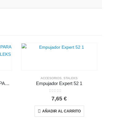
ACCESORIOS
,
STALEKS
RELLENO DE ALMOHADILLA PARA LIMA DE UÑAS EXPERT 20 STALEKS
Empujador Expert 52 1
0
out of 5
7,65
€
io
al
AÑADIR AL CARRITO
 €.
ACCES
Empujad