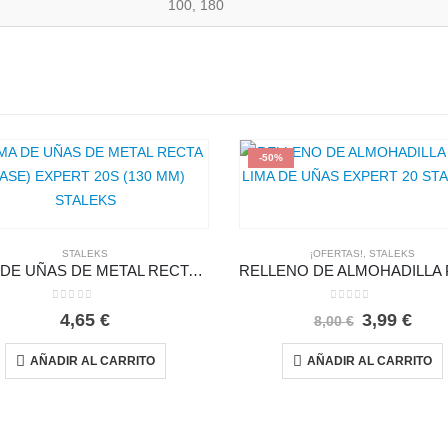
100, 180
-50%
STALEKS
¡OFERTAS!
,
STALEKS
LIMA DE UÑAS DE METAL RECTA (BASE) EXPERT 20S (130 MM) STALEKS
0
out of 5
0
out of 5
El
El
4,65
€
3,99
€
8,00
€
precio
prec
original
actu
AÑADIR AL CARRITO
AÑADIR AL CARRITO
era:
es:
8,00 €.
3,99